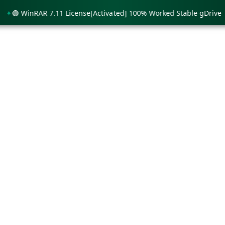
 WinRAR 7.11 License[Activated] 100% Worked Stable gDrive