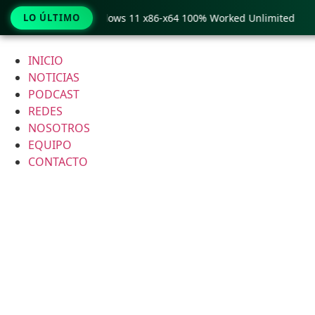
ro Crack only Windows 11 x86-x64 100% Worked Unlimited
LO ÚLTIMO

Ir
al
INICIO
contenido
NOTICIAS
PODCAST
REDES
NOSOTROS
EQUIPO
CONTACTO