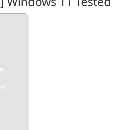
us] Windows 11 Tested
h)
ent