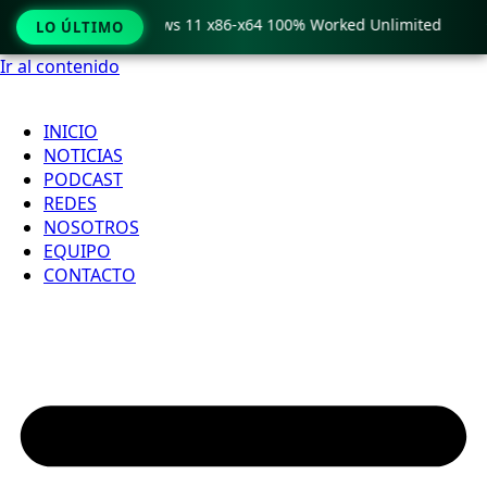
ro Crack only Windows 11 x86-x64 100% Worked Unlimited

LO ÚLTIMO
Ir al contenido
INICIO
NOTICIAS
PODCAST
REDES
NOSOTROS
EQUIPO
CONTACTO