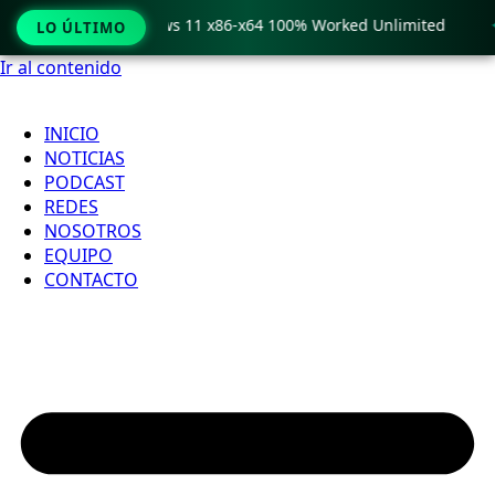
o Crack only Windows 11 x86-x64 100% Worked Unlimited

LO ÚLTIMO
Ir al contenido
INICIO
NOTICIAS
PODCAST
REDES
NOSOTROS
EQUIPO
CONTACTO