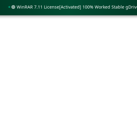
🟢 WinRAR 7.11 License[Activated] 100% Worked Stable gDrive