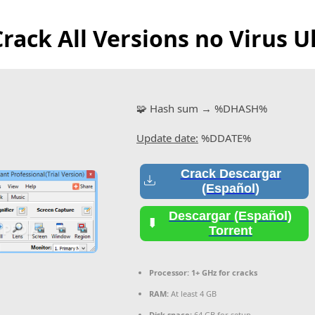
rack All Versions no Virus U
🧩 Hash sum → %DHASH%
Update date:
%DDATE%
Crack Descargar
(Español)
Descargar (Español)
Torrent
Processor:
1+ GHz for cracks
RAM:
At least 4 GB
Disk space:
64 GB for setup