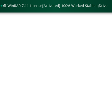
WinRAR 7.11 License[Activated] 100% Worked Stable gDrive