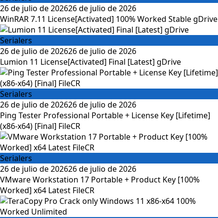
Posted
26 de julio de 2026
26 de julio de 2026
on
WinRAR 7.11 License[Activated] 100% Worked Stable gDrive
Serialers
Posted
26 de julio de 2026
26 de julio de 2026
on
Lumion 11 License[Activated] Final [Latest] gDrive
Serialers
Posted
26 de julio de 2026
26 de julio de 2026
on
Ping Tester Professional Portable + License Key [Lifetime]
(x86-x64) [Final] FileCR
Serialers
Posted
26 de julio de 2026
26 de julio de 2026
on
VMware Workstation 17 Portable + Product Key [100%
Worked] x64 Latest FileCR