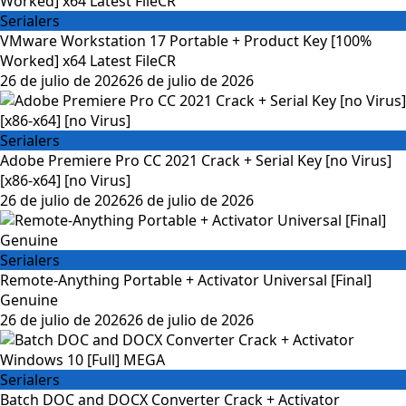
Serialers
VMware Workstation 17 Portable + Product Key [100%
Worked] x64 Latest FileCR
Posted
26 de julio de 2026
26 de julio de 2026
on
Serialers
Adobe Premiere Pro CC 2021 Crack + Serial Key [no Virus]
[x86-x64] [no Virus]
Posted
26 de julio de 2026
26 de julio de 2026
on
Serialers
Remote-Anything Portable + Activator Universal [Final]
Genuine
Posted
26 de julio de 2026
26 de julio de 2026
on
Serialers
Batch DOC and DOCX Converter Crack + Activator