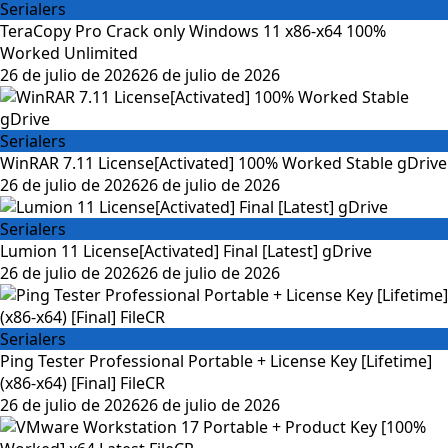
Serialers
TeraCopy Pro Crack only Windows 11 x86-x64 100%
Worked Unlimited
Posted
26 de julio de 2026
26 de julio de 2026
on
Serialers
WinRAR 7.11 License[Activated] 100% Worked Stable gDrive
Posted
26 de julio de 2026
26 de julio de 2026
on
Serialers
Lumion 11 License[Activated] Final [Latest] gDrive
Posted
26 de julio de 2026
26 de julio de 2026
on
Serialers
Ping Tester Professional Portable + License Key [Lifetime]
(x86-x64) [Final] FileCR
Posted
26 de julio de 2026
26 de julio de 2026
on