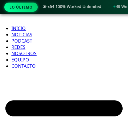
 Windows 11 x86-x64 100% Worked Unlimited
🟢 WinRAR 7.11
LO ÚLTIMO
Ir
al
INICIO
contenido
NOTICIAS
PODCAST
REDES
NOSOTROS
EQUIPO
CONTACTO