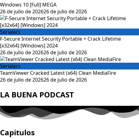
Windows 10 [Full] MEGA
Posted
26 de julio de 2026
26 de julio de 2026
on
Serialers
F-Secure Internet Security Portable + Crack Lifetime
[x32x64] [Windows] 2024
Posted
26 de julio de 2026
26 de julio de 2026
on
Serialers
TeamViewer Cracked Latest (x64) Clean MediaFire
Posted
26 de julio de 2026
26 de julio de 2026
on
LA BUENA PODCAST
Capitulos