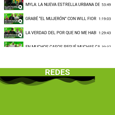
MYLA: LA NUEVA ESTRELLA URBANA DE BARRA
53:49
GRABÉ “EL MUJERÓN” CON WILL FIORILLO, FUE
1:19:03
LA VERDAD DEL POR QUE NO ME HABLO CON M
1:29:43
EN MUCHOS CASOS PEGUÉ MUCHAS CANCIONES 
39:37
VALLEDUPAR Elder Dayan & Carlos Rueda
54:25
REDES
Grupo Niche le canta a Barranquilla
15:23