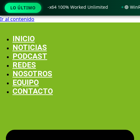
indows 11 x86-x64 100% Worked Unlimited
🟢 WinRAR 7.11 L
LO ÚLTIMO
Ir al contenido
INICIO
NOTICIAS
PODCAST
REDES
NOSOTROS
EQUIPO
CONTACTO