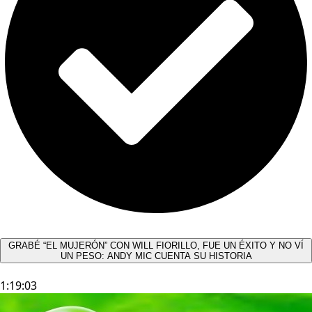
GRABÉ “EL MUJERÓN” CON WILL FIORILLO, FUE UN ÉXITO Y NO VÍ
UN PESO: ANDY MIC CUENTA SU HISTORIA
1:19:03