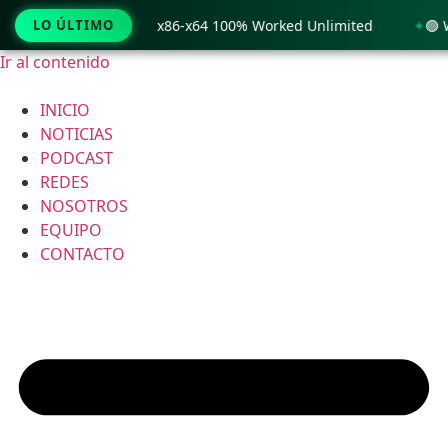
only Windows 11 x86-x64 100% Worked Unlimited
LO ÚLTIMO
🟢 WinRAR 
Ir al contenido
INICIO
NOTICIAS
PODCAST
REDES
NOSOTROS
EQUIPO
CONTACTO