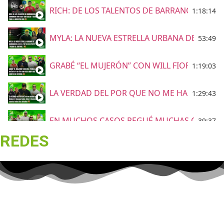
RICH: DE LOS TALENTOS DE BARRANQUILLA E
1:18:14
MYLA: LA NUEVA ESTRELLA URBANA DE BARRA
53:49
GRABÉ “EL MUJERÓN” CON WILL FIORILLO, FU
1:19:03
LA VERDAD DEL POR QUE NO ME HABLO CON 
1:29:43
EN MUCHOS CASOS PEGUÉ MUCHAS CANCIONES
39:37
REDES
VALLEDUPAR Elder Dayan & Carlos Rueda
54:25
Grupo Niche le canta a Barranquilla
15:23