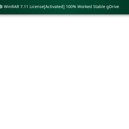
RAR 7.11 License[Activated] 100% Worked Stable gDrive
🟢 