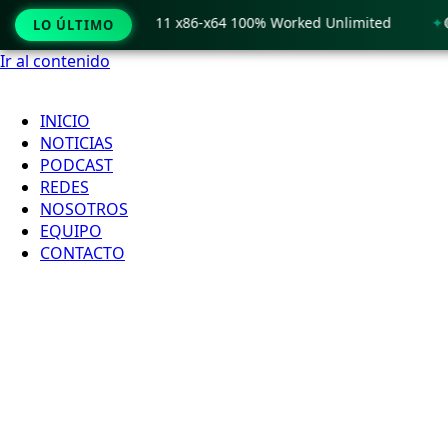
ack only Windows 11 x86-x64 100% Worked Unlimited
🟢 Win
LO ÚLTIMO
Ir al contenido
INICIO
NOTICIAS
PODCAST
REDES
NOSOTROS
EQUIPO
CONTACTO