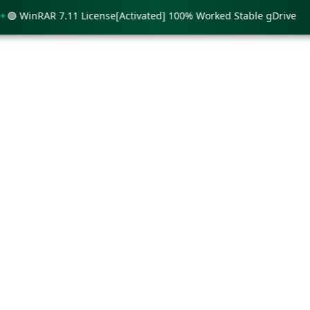
WinRAR 7.11 License[Activated] 100% Worked Stable gDrive