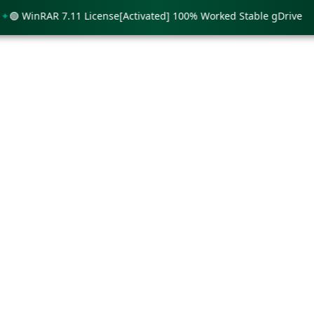
WinRAR 7.11 License[Activated] 100% Worked Stable gDrive