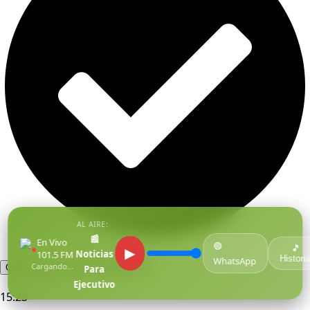
AL AIRE:
📰
En Vivo
🟢
●
🎵
▶
Noticias
101.5 FM
Historia
WhatsApp
Cargando...
Grupo Niche le canta a Barranquilla
Para
Ejecutivo
15:23