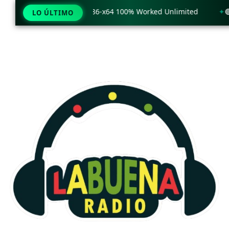
 only Windows 11 x86-x64 100% Worked Unlimited
🟢 WinRAR
LO ÚLTIMO