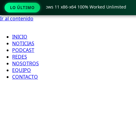
o Crack only Windows 11 x86-x64 100% Worked Unlimited
🟢
LO ÚLTIMO
Ir al contenido
INICIO
NOTICIAS
PODCAST
REDES
NOSOTROS
EQUIPO
CONTACTO