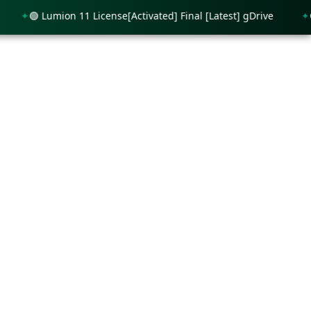
🟢 Lumion 11 License[Activated] Final [Latest] gDrive
🟢 Pi