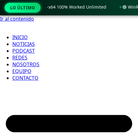
indows 11 x86-x64 100% Worked Unlimited
🟢 WinRAR 7.11 L
LO ÚLTIMO
Ir al contenido
INICIO
NOTICIAS
PODCAST
REDES
NOSOTROS
EQUIPO
CONTACTO