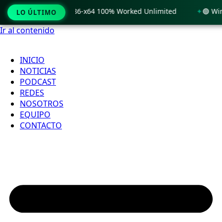
indows 11 x86-x64 100% Worked Unlimited
🟢 WinRAR 7.11 L
LO ÚLTIMO
Ir al contenido
INICIO
NOTICIAS
PODCAST
REDES
NOSOTROS
EQUIPO
CONTACTO