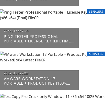
SERIALERS
Posted
26 de julio de 2026
on
PING TESTER PROFESSIONAL
PORTABLE + LICENSE KEY [LIFETIME]
(X86-X64) [FINAL] FILECR
SERIALERS
Posted
26 de julio de 2026
on
VMWARE WORKSTATION 17
PORTABLE + PRODUCT KEY [100%
WORKED] X64 LATEST FILECR