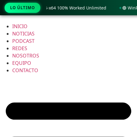
 Windows 11 x86-x64 100% Worked Unlimited
LO ÚLTIMO
🟢 WinRAR 7.11
Ir
al
INICIO
contenido
NOTICIAS
PODCAST
REDES
NOSOTROS
EQUIPO
CONTACTO