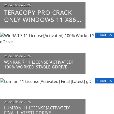
Posted
26 de julio de 2026
on
TERACOPY PRO CRACK
ONLY WINDOWS 11 X86-
X64 100% WORKED
UNLIMITED
SERIALERS
Posted
26 de julio de 2026
on
WINRAR 7.11 LICENSE[ACTIVATED]
100% WORKED STABLE GDRIVE
SERIALERS
Posted
26 de julio de 2026
on
LUMION 11 LICENSE[ACTIVATED]
FINAL [LATEST] GDRIVE