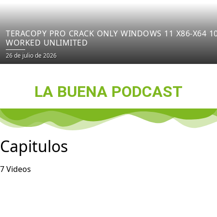
TERACOPY PRO CRACK ONLY WINDOWS 11 X86-X64 1
WORKED UNLIMITED
Posted
26 de julio de 2026
on
LA BUENA PODCAST
Capitulos
7 Videos