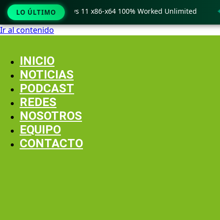
Crack only Windows 11 x86-x64 100% Worked Unlimited
🟢 W
LO ÚLTIMO
Ir al contenido
INICIO
NOTICIAS
PODCAST
REDES
NOSOTROS
EQUIPO
CONTACTO