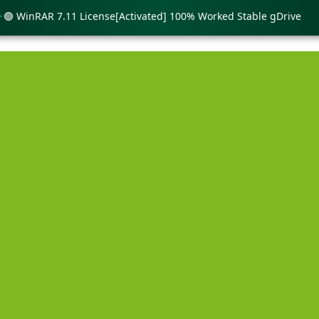
inRAR 7.11 License[Activated] 100% Worked Stable gDrive
