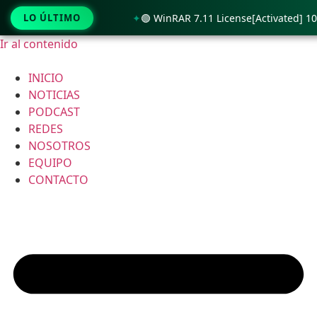
ked Unlimited
LO ÚLTIMO
🟢 WinRAR 7.11 License[Activated] 100% Work
Ir al contenido
INICIO
NOTICIAS
PODCAST
REDES
NOSOTROS
EQUIPO
CONTACTO