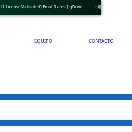
se[Activated] Final [Latest] gDrive
🟢 Ping Tester Profession
EQUIPO
CONTACTO