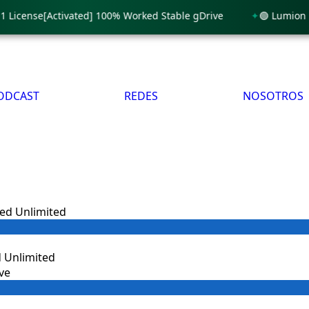
se[Activated] 100% Worked Stable gDrive
🟢 Lumion 11 Licen
ODCAST
REDES
NOSOTROS
 Unlimited