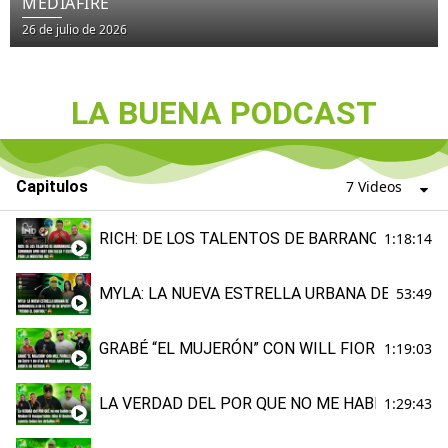
MEDIAFIRE
26 de julio de 2026
LA BUENA PODCAST
Capitulos
7 Videos
RICH: DE LOS TALENTOS DE BARRANQUILLA EN
1:18:14
MYLA: LA NUEVA ESTRELLA URBANA DE BARRA
53:49
GRABÉ “EL MUJERÓN” CON WILL FIORILLO, FUE
1:19:03
LA VERDAD DEL POR QUE NO ME HABLO CON M
1:29:43