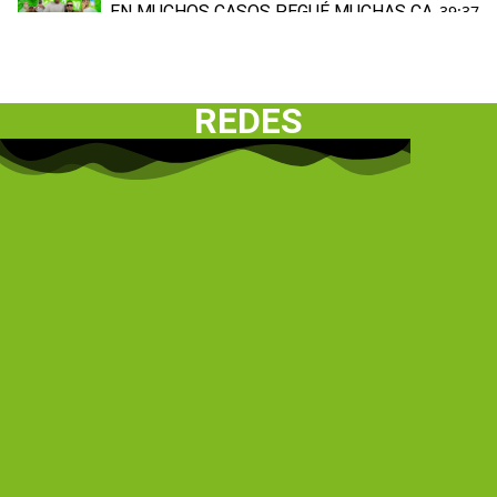
EN MUCHOS CASOS PEGUÉ MUCHAS CANCIONES 
39:37
VALLEDUPAR Elder Dayan & Carlos Rueda
54:25
REDES
Grupo Niche le canta a Barranquilla
15:23