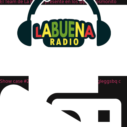
El Team de La Buena presente en los @premiosmonito
Contacto
Show case #2 de @premiosmonitor en @froggleggsbq c