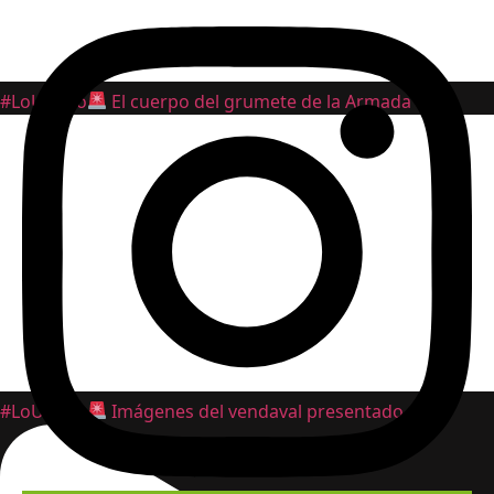
#LoUltimo
El cuerpo del grumete de la Armada
#LoUltimo
Imágenes del vendaval presentado