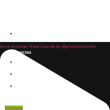
+573244040548
Inició el primer Show Case de los @premiosmonitor
Sugerencias
Nosotros
Contactactenos
Política De Privacidad
Redes Sociales
Facebook