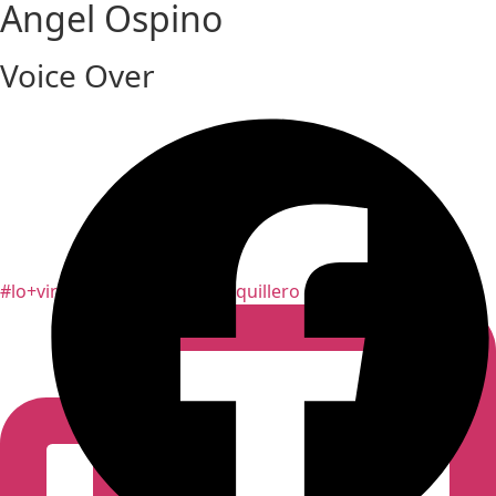
Angel Ospino
Voice Over
#lo+viral
El artista barranquillero @beele y