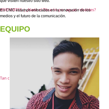
que visiten nuestro sitio web.
#DEPORTES | ¿Nada el Tiburón por aguas rebeldes?
En CMC estamos enfocados en la renovación de los
medios y el futuro de la comunicación.
EQUIPO
Tan chiquito y ya no las entiende...
. . .