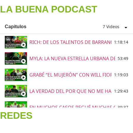
LA BUENA PODCAST
7 Videos
Capitulos
RICH: DE LOS TALENTOS DE BARRANQUILLA E
1:18:14
MYLA: LA NUEVA ESTRELLA URBANA DE BARRA
53:49
GRABÉ “EL MUJERÓN” CON WILL FIORILLO, FU
1:19:03
LA VERDAD DEL POR QUE NO ME HABLO CON 
1:29:43
EN MUCHOS CASOS PEGUÉ MUCHAS CANCIONES
39:37
REDES
VALLEDUPAR Elder Dayan & Carlos Rueda
54:25