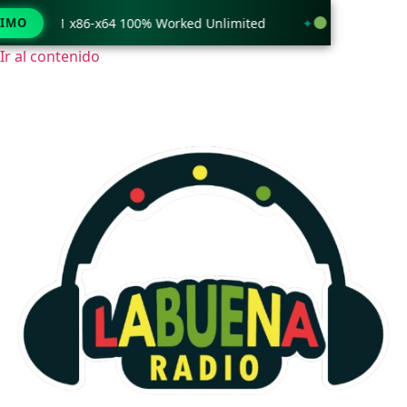
s 11 x86-x64 100% Worked Unlimited
TIMO
WinRAR 7.11 Licens
Ir al contenido