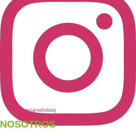
@labuenaradiobaq
NOSOTROS