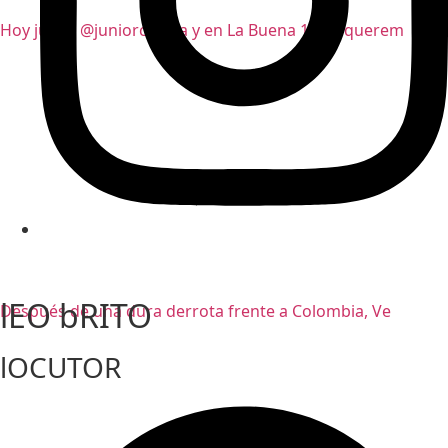
Hoy juega @juniorclubsa y en La Buena 101.6 querem
lEO bRITO
Después de una dura derrota frente a Colombia, Ve
lOCUTOR