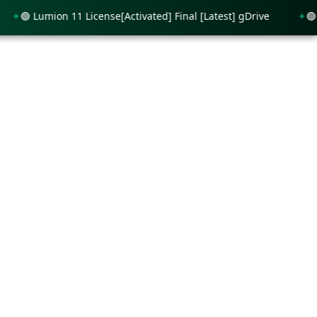
🟢 Lumion 11 License[Activated] Final [Latest] gDrive
🟢 Ping