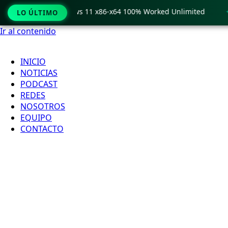
 Crack only Windows 11 x86-x64 100% Worked Unlimited
🟢 
LO ÚLTIMO
Ir al contenido
INICIO
NOTICIAS
PODCAST
REDES
NOSOTROS
EQUIPO
CONTACTO