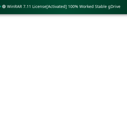
WinRAR 7.11 License[Activated] 100% Worked Stable gDrive