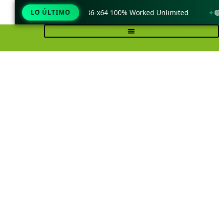
k only Windows 11 x86-x64 100% Worked Unlimited
LO ÚLTIMO
🟢 WinRA