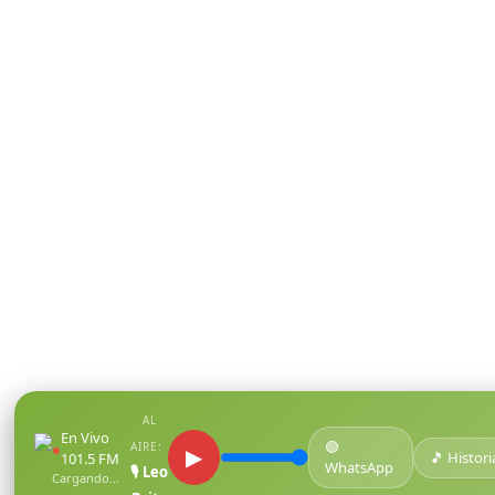
AL
En Vivo
🟢
●
AIRE:
▶
🎵 Histori
101.5 FM
WhatsApp
🎙️ Leo
Cargando...