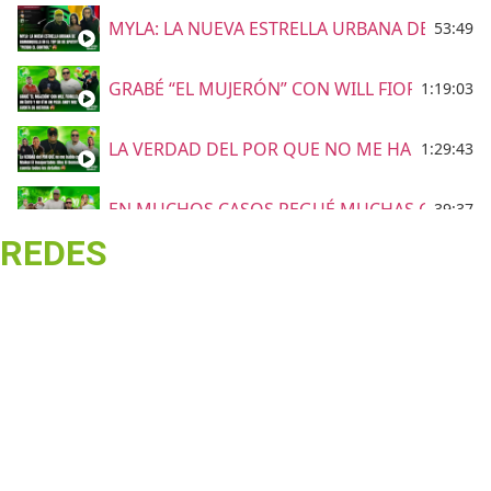
MYLA: LA NUEVA ESTRELLA URBANA DE BARRA
53:49
GRABÉ “EL MUJERÓN” CON WILL FIORILLO, FU
1:19:03
LA VERDAD DEL POR QUE NO ME HABLO CON 
1:29:43
EN MUCHOS CASOS PEGUÉ MUCHAS CANCIONES
39:37
REDES
VALLEDUPAR Elder Dayan & Carlos Rueda
54:25
Grupo Niche le canta a Barranquilla
15:23