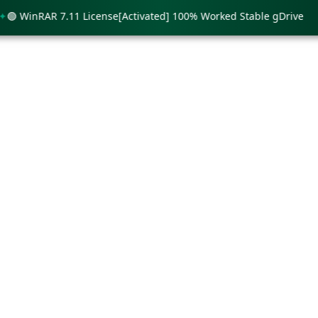
WinRAR 7.11 License[Activated] 100% Worked Stable gDrive