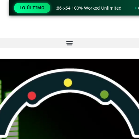
 only Windows 11 x86-x64 100% Worked Unlimited
LO ÚLTIMO
🟢 WinRAR