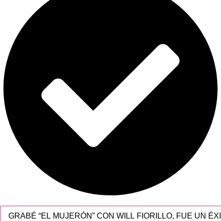
GRABÉ “EL MUJERÓN” CON WILL FIORILLO, FUE UN ÉX