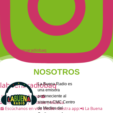
@labuenaradiobaq
NOSOTROS
labuenaradiobaq
La Buena Radio es
una emisora
📡 Tu Emisora Online 📻
perteneciente al
🎤 Entrevistas | Noticias | Música
sistema CMC Centro
📻 Escúchanos en vivo desde nuestra app:📲 La Buena
de Medios del