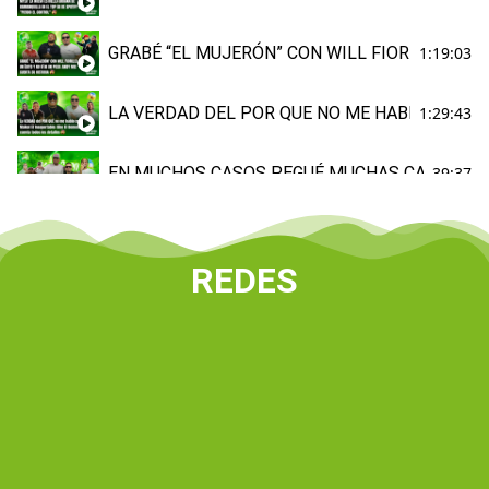
GRABÉ “EL MUJERÓN” CON WILL FIORILLO, FUE
1:19:03
LA VERDAD DEL POR QUE NO ME HABLO CON M
1:29:43
EN MUCHOS CASOS PEGUÉ MUCHAS CANCIONES 
39:37
VALLEDUPAR Elder Dayan & Carlos Rueda
54:25
REDES
Grupo Niche le canta a Barranquilla
15:23