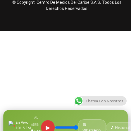
© Copyright Centro De Medios Del Caribe S.A.S
.
Todos Los
Derechos Reservados.
Chatea Con Nosotros
AL
En Vivo
🟢
●
AIRE:
▶
🎵 Historial
101.5 FM
WhatsApp