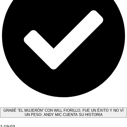
GRABÉ “EL MUJERÓN” CON WILL FIORILLO, FUE UN ÉXITO Y NO VÍ
UN PESO: ANDY MIC CUENTA SU HISTORIA
1:19:03