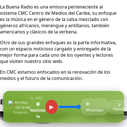
La Buena Radio es una emisora perteneciente al
sistema CMC Centro de Medios del Caribe, su enfoque
es la música en el género de la salsa mezclado con
géneros africanos, merengue y antillanos, también
americanos y clásicos de la verbena.
Otro de sus grandes enfoques es la parte informativa,
con un espacio noticioso cargado y entregado de la
mejor forma para cada uno de los oyentes y lectores
que visiten nuestro sitio web.
En CMC estamos enfocados en la renovación de los
medios y el futuro de la comunicación.
AL AIRE:
EQUIPO
En Vivo
🟢
📰
●
🎵
▶
101.5 FM
Historial
WhatsApp
Noticias
Cargando...
Ya