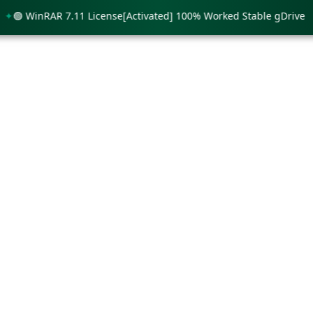
 WinRAR 7.11 License[Activated] 100% Worked Stable gDrive