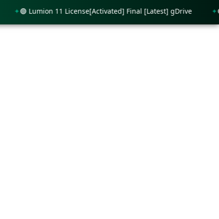
🟢 Lumion 11 License[Activated] Final [Latest] gDrive
🟢 Pi