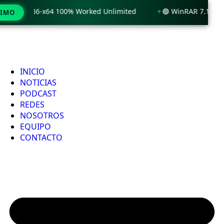
 x86-x64 100% Worked Unlimited
🟢 WinRAR 7.11 License[Ac
TIMO
INICIO
NOTICIAS
PODCAST
REDES
NOSOTROS
EQUIPO
CONTACTO