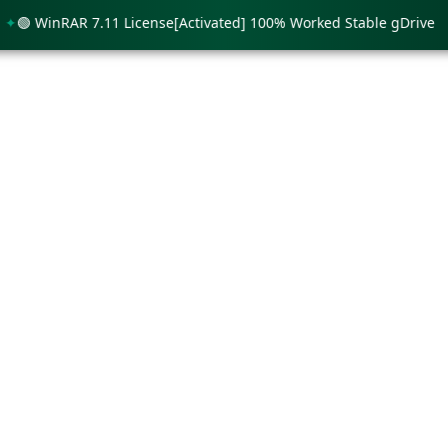
 WinRAR 7.11 License[Activated] 100% Worked Stable gDrive