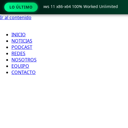
o Crack only Windows 11 x86-x64 100% Worked Unlimited
🟢
LO ÚLTIMO
Ir al contenido
INICIO
NOTICIAS
PODCAST
REDES
NOSOTROS
EQUIPO
CONTACTO