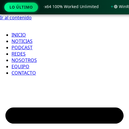
indows 11 x86-x64 100% Worked Unlimited
🟢 WinRAR 7.11 L
LO ÚLTIMO
Ir al contenido
INICIO
NOTICIAS
PODCAST
REDES
NOSOTROS
EQUIPO
CONTACTO