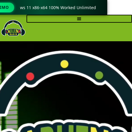
Windows 11 x86-x64 100% Worked Unlimited
TIMO
🟢 WinRAR 7.11 