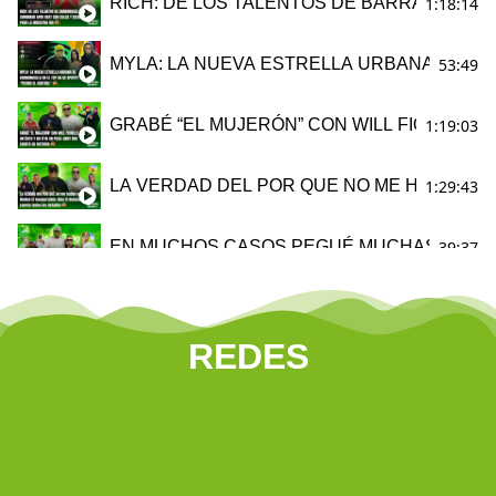
1:18:14
RICH: DE LOS TALENTOS DE BARRANQUILLA
53:49
MYLA: LA NUEVA ESTRELLA URBANA DE BA
1:19:03
GRABÉ “EL MUJERÓN” CON WILL FIORILLO, 
1:29:43
LA VERDAD DEL POR QUE NO ME HABLO CO
39:37
EN MUCHOS CASOS PEGUÉ MUCHAS CANCIO
54:25
VALLEDUPAR Elder Dayan & Carlos Rueda
REDES
15:23
Grupo Niche le canta a Barranquilla