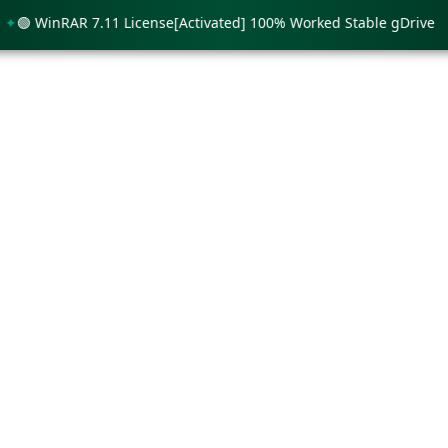
 WinRAR 7.11 License[Activated] 100% Worked Stable gDrive