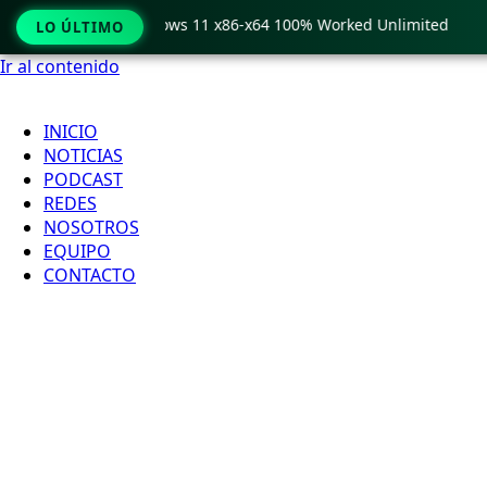
o Crack only Windows 11 x86-x64 100% Worked Unlimited
🟢
LO ÚLTIMO
Ir al contenido
INICIO
NOTICIAS
PODCAST
REDES
NOSOTROS
EQUIPO
CONTACTO