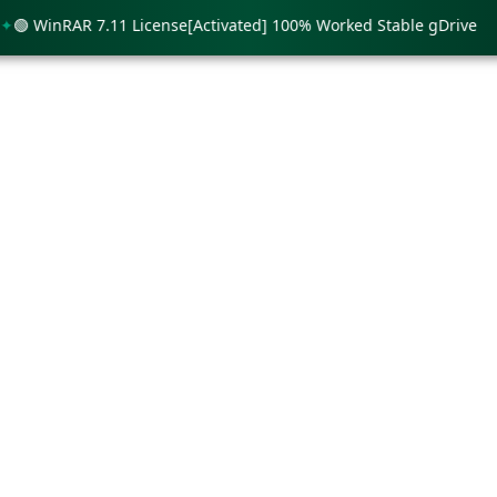
WinRAR 7.11 License[Activated] 100% Worked Stable gDrive