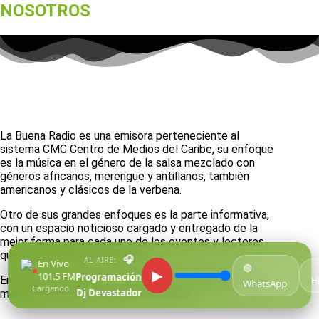
NOSOTROS
La Buena Radio es una emisora perteneciente al
sistema CMC Centro de Medios del Caribe, su enfoque
es la música en el género de la salsa mezclado con
géneros africanos, merengue y antillanos, también
americanos y clásicos de la verbena.
Otro de sus grandes enfoques es la parte informativa,
con un espacio noticioso cargado y entregado de la
mejor forma para cada uno de los oyentes y lectores
que visiten nuestro sitio web.
🎧
AL AIRE:
En Vivo
🟢
●
▶
101.5 FM
Programación
En CMC estamos enfocados en la renovación de los
H
WhatsApp
Cargando...
Dj Devastador
medios y el futuro de la comunicación.