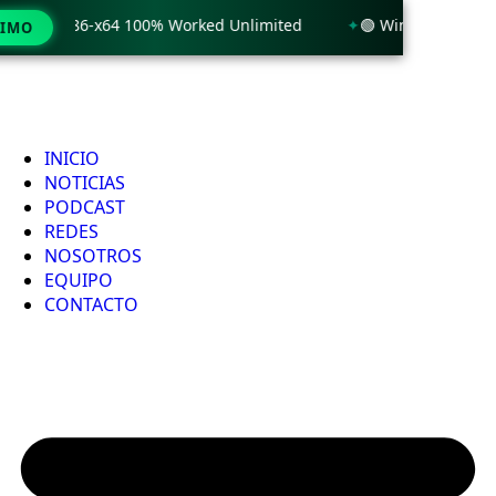
 x86-x64 100% Worked Unlimited
🟢 WinRAR 7.11 License[Ac
TIMO
INICIO
NOTICIAS
PODCAST
REDES
NOSOTROS
EQUIPO
CONTACTO