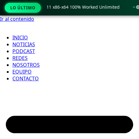
only Windows 11 x86-x64 100% Worked Unlimited
🟢 WinRAR 
LO ÚLTIMO
Ir al contenido
INICIO
NOTICIAS
PODCAST
REDES
NOSOTROS
EQUIPO
CONTACTO