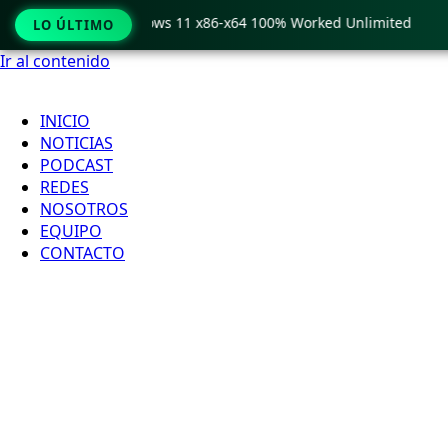
o Crack only Windows 11 x86-x64 100% Worked Unlimited
🟢
LO ÚLTIMO
Ir al contenido
INICIO
NOTICIAS
PODCAST
REDES
NOSOTROS
EQUIPO
CONTACTO