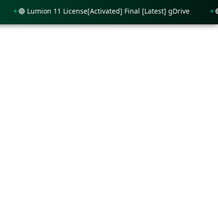
🟢 Lumion 11 License[Activated] Final [Latest] gDrive
🟢 Pin