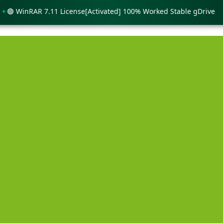
 WinRAR 7.11 License[Activated] 100% Worked Stable gDrive