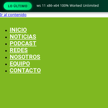
o Crack only Windows 11 x86-x64 100% Worked Unlimited
🟢
LO ÚLTIMO
Ir al contenido
INICIO
NOTICIAS
PODCAST
REDES
NOSOTROS
EQUIPO
CONTACTO