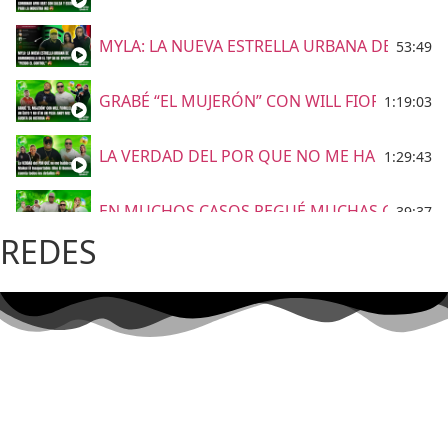
MYLA: LA NUEVA ESTRELLA URBANA DE BARRA
53:49
GRABÉ “EL MUJERÓN” CON WILL FIORILLO, FU
1:19:03
LA VERDAD DEL POR QUE NO ME HABLO CON 
1:29:43
EN MUCHOS CASOS PEGUÉ MUCHAS CANCIONES
39:37
REDES
VALLEDUPAR Elder Dayan & Carlos Rueda
54:25
Grupo Niche le canta a Barranquilla
15:23