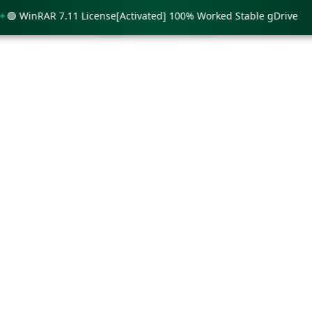
WinRAR 7.11 License[Activated] 100% Worked Stable gDrive