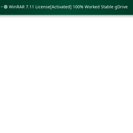
WinRAR 7.11 License[Activated] 100% Worked Stable gDrive