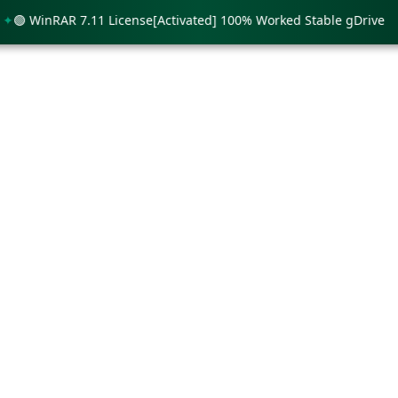
 WinRAR 7.11 License[Activated] 100% Worked Stable gDrive