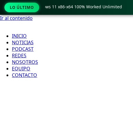
o Crack only Windows 11 x86-x64 100% Worked Unlimited
🟢
LO ÚLTIMO
Ir al contenido
INICIO
NOTICIAS
PODCAST
REDES
NOSOTROS
EQUIPO
CONTACTO