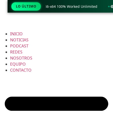
k only Windows 11 x86-x64 100% Worked Unlimited
LO ÚLTIMO
🟢 WinRA
INICIO
NOTICIAS
PODCAST
REDES
NOSOTROS
EQUIPO
CONTACTO