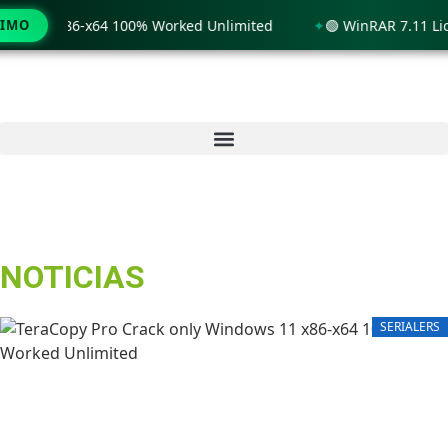
1 x86-x64 100% Worked Unlimited
TIMO
🟢 WinRAR 7.11 License[A
NOTICIAS
SERIALERS