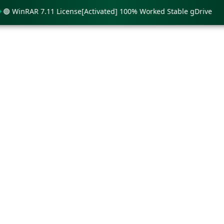
WinRAR 7.11 License[Activated] 100% Worked Stable gDrive