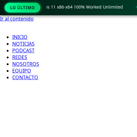
Crack only Windows 11 x86-x64 100% Worked Unlimited
🟢 
LO ÚLTIMO
Ir al contenido
INICIO
NOTICIAS
PODCAST
REDES
NOSOTROS
EQUIPO
CONTACTO