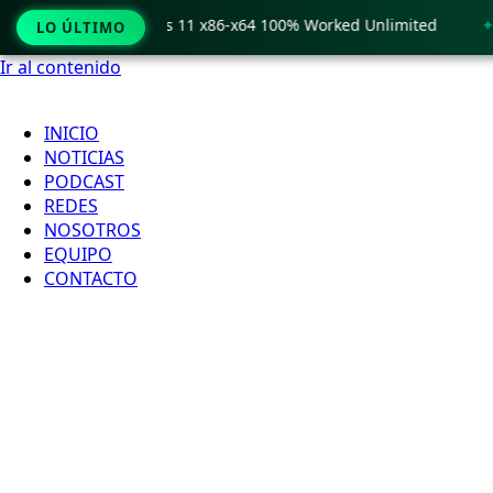
Crack only Windows 11 x86-x64 100% Worked Unlimited
🟢 W
LO ÚLTIMO
Ir al contenido
INICIO
NOTICIAS
PODCAST
REDES
NOSOTROS
EQUIPO
CONTACTO