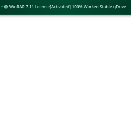
 WinRAR 7.11 License[Activated] 100% Worked Stable gDrive